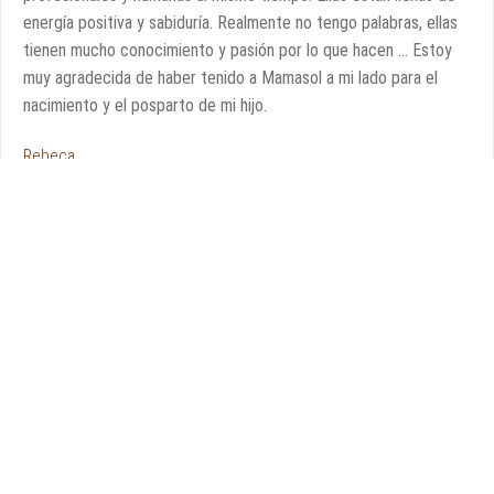
energía positiva y sabiduría. Realmente no tengo palabras, ellas
tienen mucho conocimiento y pasión por lo que hacen … Estoy
muy agradecida de haber tenido a Mamasol a mi lado para el
nacimiento y el posparto de mi hijo.
Rebeca
El haber conocido a las Parteras de Mamasol y tener su
compañía a mi embarazo y al momento de mi parto, literalmente
me cambió la vida. Cuando las conocí, tenía mucho miedo de dar
a luz y tenía todo tipo de pensamientos negativos al respecto.
Ellas escucharon mi ansiedad y también escucharon todas las
historias de mi vida. Después de algunas sesiones que tuve con
ellas, comenzaron a transformar la forma en que percibía el
nacimiento. Podía soltar mi miedo y prepararme emocional y
físicamente para el nacimiento. Incluso empecé a esperarlo y
anticiparlo con mucha ilusión.