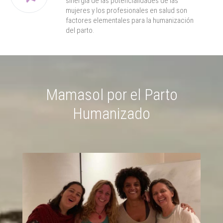
sinergia de las potencialidades de las
mujeres y los profesionales en salud son
factores elementales para la humanización
del parto.
Mamasol por el Parto
Humanizado