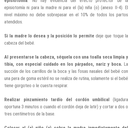
episiotomía
. No hay evidencia del efecto protector de la
episiotomía ni para la madre ni para el (la) niña (o) (anexo II-4). El
nivel máximo no debe sobrepasar en el 10% de todos los partos
atendidos.
Si la madre lo desea y la posición lo permite
deje que toque l
cabeza del bebé.
Al presentarse la cabeza, séquela con una toalla seca limpia y
tibia, con especial cuidado en los párpados, nariz y boca.
La
succión de los carrillos de la boca y las fosas nasales del bebé con
una pera de goma estéril no se realiza de rutina, solamente si el bebé
tiene gorgoteo o le cuesta respirar.
Realizar pinzamiento tardío del cordón umbilical
(ligadur
oportuna 3 minutos o cuando el cordón deja de latir) y cortar a dos o
tres centímetros de la base.
Colocar al (a) niño (a) sobre la madre inmediatamente del