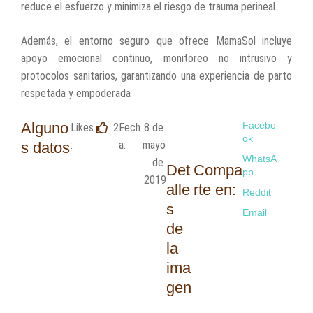
reduce el esfuerzo y minimiza el riesgo de trauma perineal.
Además, el entorno seguro que ofrece MamaSol incluye
apoyo emocional continuo, monitoreo no intrusivo y
protocolos sanitarios, garantizando una experiencia de parto
respetada y empoderada
Alguno
Facebo
Likes
2
Fech
8 de 
ok
:
a:
mayo 
s datos
WhatsA
de 
Det
Compa
pp
2019
alle
rte en:
Reddit
s
Email
de
la
ima
gen