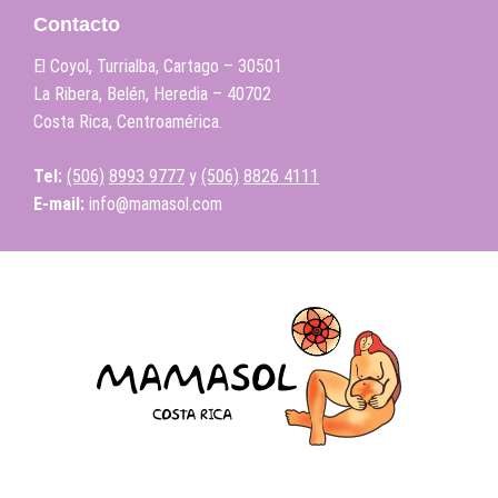
Contacto
El Coyol, Turrialba, Cartago – 30501
La Ribera, Belén, Heredia – 40702
Costa Rica, Centroamérica.
Tel:
(506)
8993 9777
y
(506)
8826 4111
E-mail:
info@mamasol.com