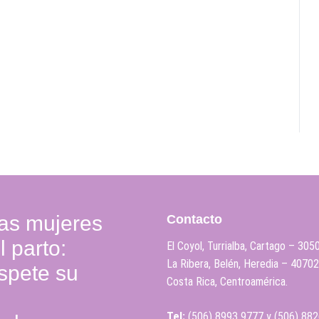
as mujeres
Contacto
 parto:
El Coyol, Turrialba, Cartago – 305
La Ribera, Belén, Heredia – 40702
espete su
Costa Rica, Centroamérica.
Tel:
(506)
8993 9777
y
(506)
882