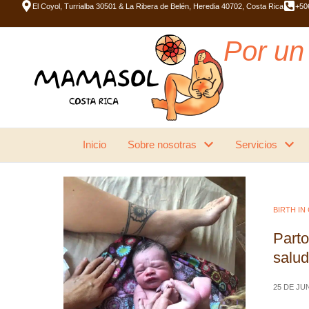
El Coyol, Turrialba 30501 & La Ribera de Belén, Heredia 40702, Costa Rica
+50
Por un 
Inicio
Sobre nosotras
Servicios
BIRTH IN
Parto
salu
25 DE JU