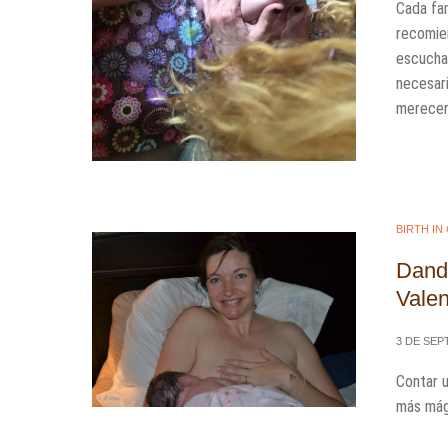
Cada fam
recomie
escuchar
necesari
merece
BIRTH IN
Dando
Valen
3 DE SEP
Contar 
más mági