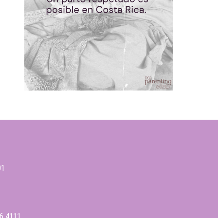
01
6 4111