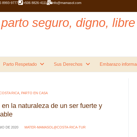
6 8993-9777
+506 8826-4111
info@mamasol.com
parto seguro, digno, libre
Parto Respetado
Sus Derechos
Embarazo informa
 COSTA RICA
,
PARTO EN CASA
 en la naturaleza de un ser fuerte y
dable
NIO DE 2020
MATER-MAMASOL@COSTA-RICA-TUR