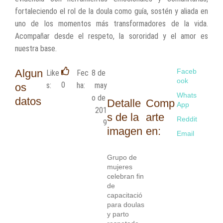
fortaleciendo el rol de la doula como guía, sostén y aliada en
uno de los momentos más transformadores de la vida.
Acompañar desde el respeto, la sororidad y el amor es
nuestra base.
Algun
Faceb
Like
Fec
8 de 
ook
0
s:
ha:
may
os
Whats
o de 
datos
Detalle
Comp
App
201
s de la
arte
Reddit
9
imagen
en:
Email
Grupo de
mujeres
celebran fin
de
capacitació
para doulas
y parto