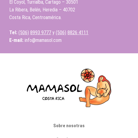
El Coyol, Turrialba, Cartago – 30501
La Ribera, Belén, Heredia – 40702
Costa Rica, Centroamérica.
Tel:
(506)
8993 9777
y
(506)
8826 4111
E-mail:
info@mamasol.com
Sobre nosotras