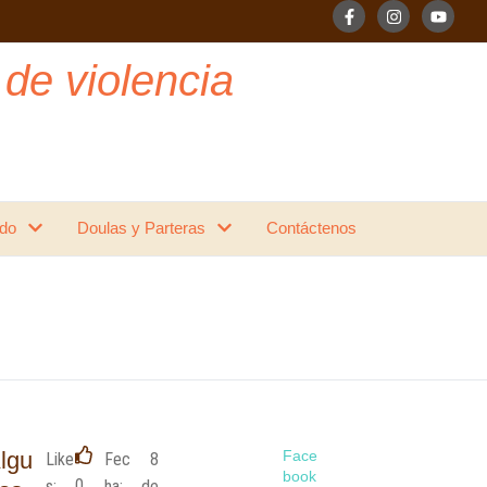
 de violencia
do
Doulas y Parteras
Contáctenos
lgu
Face
Like
Fec
8 
book
0
s:
ha:
de 