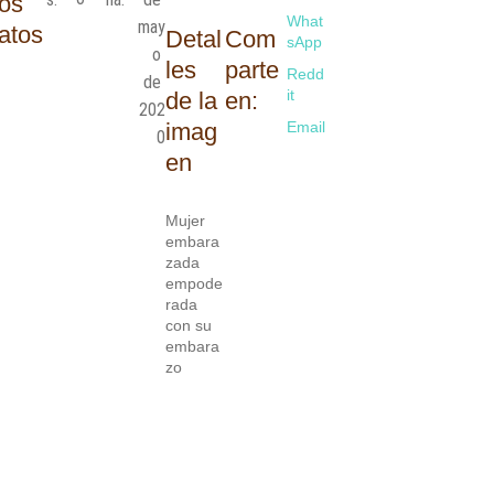
os
What
may
atos
Detal
Com
sApp
o 
les
parte
Redd
de 
it
de la
en:
202
imag
Email
0
en
Mujer
embara
zada
empode
rada
con su
embara
zo