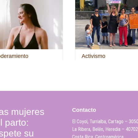
deramiento
Activismo
as mujeres
Contacto
 parto:
El Coyol, Turrialba, Cartago – 305
La Ribera, Belén, Heredia – 40702
espete su
Costa Rica, Centroamérica.