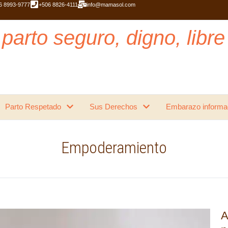
6 8993-9777
+506 8826-4111
info@mamasol.com
parto seguro, digno, libre
Parto Respetado
Sus Derechos
Embarazo informa
Empoderamiento
A