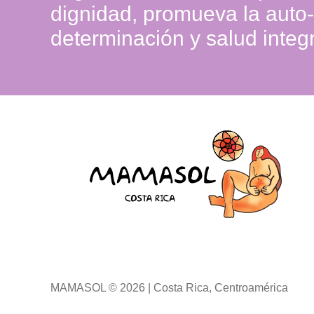
dignidad, promueva la auto-
determinación y salud integr
MAMASOL © 2026 | Costa Rica, Centroamérica