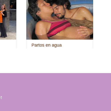
Partos en agua
F
01