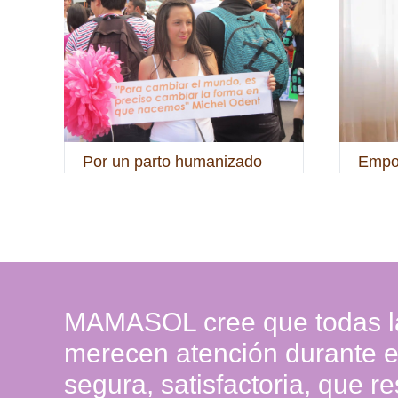
Por un parto humanizado
Empo
MAMASOL cree que todas l
merecen atención durante el
segura, satisfactoria, que r