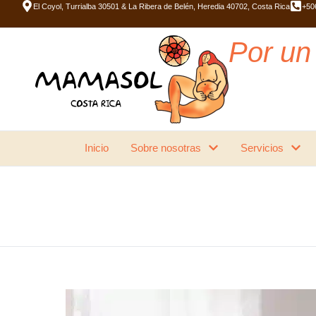
El Coyol, Turrialba 30501 & La Ribera de Belén, Heredia 40702, Costa Rica
+50
Por un 
Inicio
Sobre nosotras
Servicios